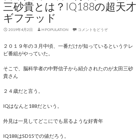
三砂貴とは？IQ188の超天才
ギフテッド
2019年4月2日
H POPULATION
コメントをどうぞ
２０１９年の３月中頃、一番だけが知っているというテレ
ビ番組がやっていた。
そこで、脳科学者の中野信子から紹介されたのが太田三砂
貴さん
２４歳だと言う。
IQはなんと188だという。
外見は一見してどこにでも居るような好青年
IQ188はSD15での値だろう。