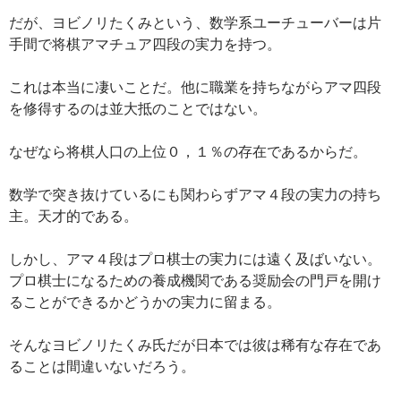
だが、ヨビノリたくみという、数学系ユーチューバーは片
手間で将棋アマチュア四段の実力を持つ。
これは本当に凄いことだ。他に職業を持ちながらアマ四段
を修得するのは並大抵のことではない。
なぜなら将棋人口の上位０，１％の存在であるからだ。
数学で突き抜けているにも関わらずアマ４段の実力の持ち
主。天才的である。
しかし、アマ４段はプロ棋士の実力には遠く及ばいない。
プロ棋士になるための養成機関である奨励会の門戸を開け
ることができるかどうかの実力に留まる。
そんなヨビノリたくみ氏だが日本では彼は稀有な存在であ
ることは間違いないだろう。