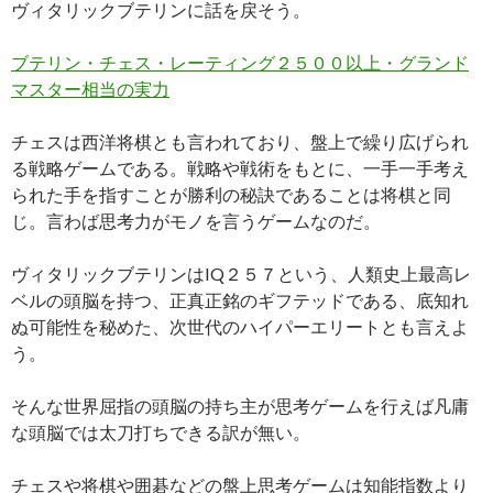
ヴィタリックブテリンに話を戻そう。
ブテリン・チェス・レーティング２５００以上・グランド
マスター相当の実力
チェスは西洋将棋とも言われており、盤上で繰り広げられ
る戦略ゲームである。戦略や戦術をもとに、一手一手考え
られた手を指すことが勝利の秘訣であることは将棋と同
じ。言わば思考力がモノを言うゲームなのだ。
ヴィタリックブテリンはIQ２５７という、人類史上最高レ
ベルの頭脳を持つ、正真正銘のギフテッドである、底知れ
ぬ可能性を秘めた、次世代のハイパーエリートとも言えよ
う。
そんな世界屈指の頭脳の持ち主が思考ゲームを行えば凡庸
な頭脳では太刀打ちできる訳が無い。
チェスや将棋や囲碁などの盤上思考ゲームは知能指数より