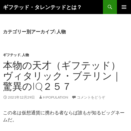
検
ギフテッド・タレンテッドとは？
索
コ
メインメ
ン
ニュー
テ
ン
カテゴリー別アーカイブ: 人物
ツ
へ
移
動
ギフテッド
,
人物
本物の天才（ギフテッド）
ヴィタリック・ブテリン｜
驚異のIQ２５７
2021年12月29日
H POPULATION
コメントをどうぞ
この名は仮想通貨に携わる者ならば誰もが知るビッグネー
ムだ。