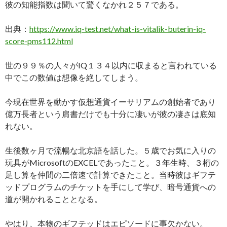
彼の知能指数は聞いて驚くなかれ２５７である。
出典：
https://www.iq-test.net/what-is-vitalik-buterin-iq-
score-pms112.html
世の９９％の人々がIQ１３４以内に収まると言われている
中でこの数値は想像を絶してしまう。
今現在世界を動かす仮想通貨イーサリアムの創始者であり
億万長者という肩書だけでも十分に凄いが彼の凄さは底知
れない。
生後数ヶ月で流暢な北京語を話した。５歳でお気に入りの
玩具がMicrosoftのEXCELであったこと。３年生時、３桁の
足し算を仲間の二倍速で計算できたこと。当時彼はギフテ
ッドプログラムのチケットを手にして学び、暗号通貨への
道が開かれることとなる。
やはり、本物のギフテッドはエピソードに事欠かない。